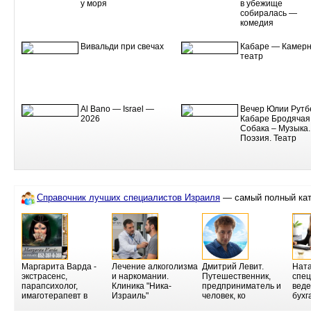
у моря
в убежище
собиралась —
комедия
Вивальди при свечах
Кабаре — Камер
театр
Al Bano — Israel —
Вечер Юлии Рутб
2026
Кабаре Бродячая
Собака – Музыка.
Поэзия. Театр
Справочник лучших специалистов Израиля
— самый полный кат
Маргарита Варда -
Лечение алкоголизма
Дмитрий Левит.
Ната
экстрасенс,
и наркомании.
Путешественник,
спец
парапсихолог,
Клиника "Ника-
предприниматель и
вед
имаготерапевт в
Израиль"
человек, ко
бухг