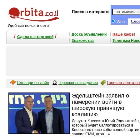
Поиск в интернете
Сло
Web
Удобный поиск в сети
Доска объявлений
Наше Кафе!
/
/
Сделать стартовой
Знакомства
Телеграм Нов
🔮
Словари он-лайн
Гороскопы и гадания
Горячая лента н
Эдельштейн заявил о
намерении войти в
широкую правящую
коалицию
Депутат Кнессета Юлий Эдельштейн,
который будет баллотироваться в
Кнессет во главе собственной партии
заявил СМИ, чтоо ...»