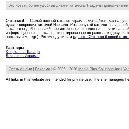
Это новый, более удобный дизайн каталога. Разделы дополнены и
Orbita.co.il — Самый полный каталог израильских сайтов, как на русс
русскоговорящих жителей Израиля. Развернутый каталог на главной 
каталоге подобраны наиболее интересные и полезные ссылки на наи
информационные порталы , отсортированные по разделам (досуг и отд
порталы и мн. др.). Рекомендуем вам
сделать Orbita.co.il своей стар
Партнеры
Knopka.ca - Канада
Лечение в Израиле
Связь с нами
|
Реклама
| © 2005—2026
Media Plus Solutions Inc
|
Ус
All links in this website are intended for private use. The site managers 