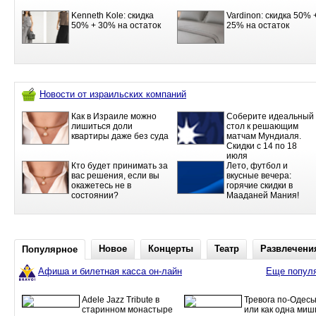
Kenneth Kole: скидка
Vardinon: скидка 50% 
50% + 30% на остаток
25% на остаток
Новости от израильских компаний
Как в Израиле можно
Соберите идеальный
лишиться доли
стол к решающим
квартиры даже без суда
матчам Мундиаля.
Скидки с 14 по 18
июля
Кто будет принимать за
Лето, футбол и
вас решения, если вы
вкусные вечера:
окажетесь не в
горячие скидки в
состоянии?
Мааданей Мания!
Новое
Концерты
Театр
Развлечени
Популярное
Афиша и билетная касса он-лайн
Еще попул
Adele Jazz Tribute в
Тревога по-Одесь
старинном монастыре
или как одна миш