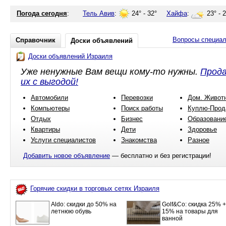
Погода сегодня
:
Тель Авив
:
24° - 32°
Хайфа
:
23° - 
Вопросы специа
Справочник
Доски объявлений
Доски объявлений Израиля
Уже ненужные Вам вещи кому-то нужны.
Прод
их с выгодой!
Автомобили
Перевозки
Дом. Живот
Компьютеры
Поиск работы
Куплю-Прод
Отдых
Бизнес
Образовани
Квартиры
Дети
Здоровье
Услуги специалистов
Знакомства
Разное
Добавить новое объявление
— бесплатно и без регистрации!
Горячие скидки в торговых сетях Израиля
Aldo: скидки до 50% на
Golf&Co: скидка 25% +
летнюю обувь
15% на товары для
ванной