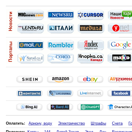
Оплатить:
Арнону, воду
Электричество
Штрафы
Счета
Г
Полезное:
Карты
144
Дапей Захав
Эгед
Дан
Расписани